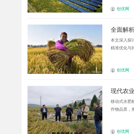
创优网
全面解析
本文深入探
精准优化与持续
创优网
现代农
景
移动式水肥
作物品质，推
创优网