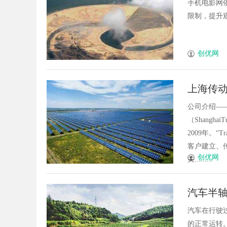
手机电影网
限制，提升观
创优网
上海传
公司介绍—
（Shanghai
2009年。“
客户建立、传
创优网
关.........
汽车半
汽车在行驶
的正常运转