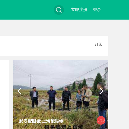
立即注册
登录
搜
订阅
索
3
/10
武汉配眼镜 上海配眼镜
技术密