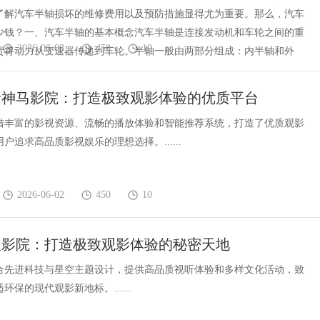
了解汽车半轴损坏的维修费用以及预防措施显得尤为重要。那么，汽车
少钱？一、汽车半轴的基本概念汽车半轴是连接发动机和车轮之间的重
2026-06-03
450
10
责将动力从变速器传递到车轮。半轴一般由两部分组成：内半轴和外
析神马影院：打造极致观影体验的优质平台
借丰富的影视资源、流畅的播放体验和智能推荐系统，打造了优质观影
户追求高品质影视娱乐的理想选择。......
2026-06-02
450
10
辰影院：打造极致观影体验的秘密天地
合先进科技与星空主题设计，提供高品质视听体验和多样文化活动，致
环保的现代观影新地标。......