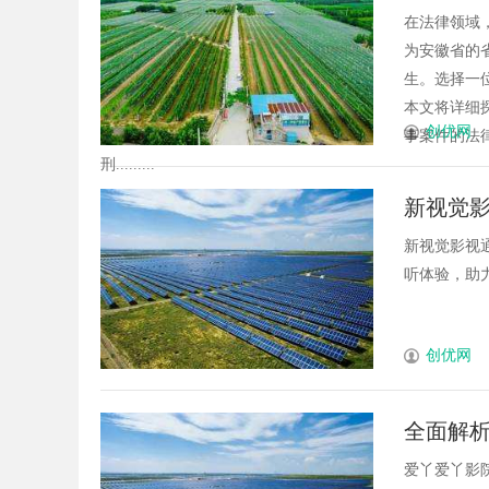
在法律领域
为安徽省的
生。选择一
本文将详细
创优网
事案件的法
刑.........
新视觉
新视觉影视
听体验，助力
创优网
全面解
爱丫爱丫影