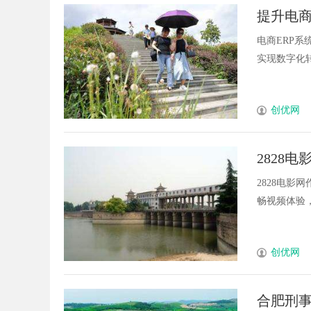
提升电商
作用
电商ERP
实现数字化转
创优网
2828
2828电
畅视频体验，
创优网
合肥刑