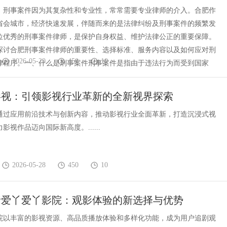
，刑事案件因为其复杂性和专业性，常常需要专业律师的介入。合肥作
省会城市，经济快速发展，伴随而来的是法律纠纷及刑事案件的频繁发
位优秀的刑事案件律师，是保护自身权益、维护法律公正的重要保障。
探讨合肥刑事案件律师的重要性、选择标准、服务内容以及如何应对刑
2026-05-29
450
10
律程序。一、什么是刑事案件刑事案件是指由于违法行为而受到国家
影视：引领影视行业革新的全新视界探索
通过应用前沿技术与创新内容，推动影视行业全面革新，打造沉浸式视
影视作品迈向国际新高度。......
2026-05-28
450
10
析爱丫爱丫影院：观影体验的新选择与优势
院以丰富的影视资源、高品质播放体验和多样化功能，成为用户追剧观