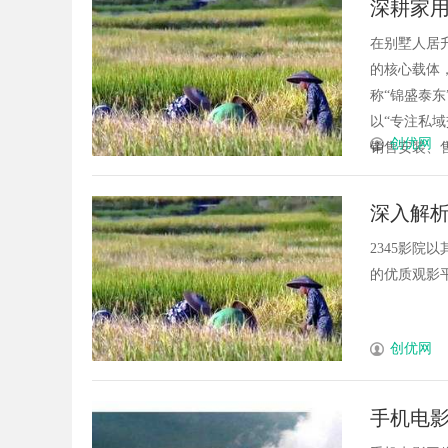
深耕家用
台的变革与机遇
能安全管理
东升降
在别墅人居
的核心载体
称“锦盛泰东
以“专注私
创优网
销售安装、售
深入解析
2345影
的优质观影平
创优网
手机电