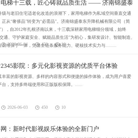
电梯十三载，匠心铸就品质生活 —— 济南锦盛泰
机械有限公司企业介绍
升级与老旧住宅适老化改造的浪潮下，家用电梯作为私域空间垂直交通
，正从“奢侈品”转变为“必需品”。济南锦盛泰东升降机械有限公司（简
”），自2012年扎根济南以来，十三载深耕家用电梯细分领域，始终
域交通、守护家庭安全、赋能品质生活”为初心，集研发设计、智能制造、
2026-06-04
450
10
后维保于一体，凭借全链条服务能力、硬核技术实力与.........
2345影院：多元化影视资源的优质平台体验
院以其丰富的影视资源、多样的内容形式和便捷的操作体验，成为用户喜爱
台，支持多终端使用和正版版权保障。......
2026-06-03
450
10
影网：新时代影视娱乐体验的全新门户