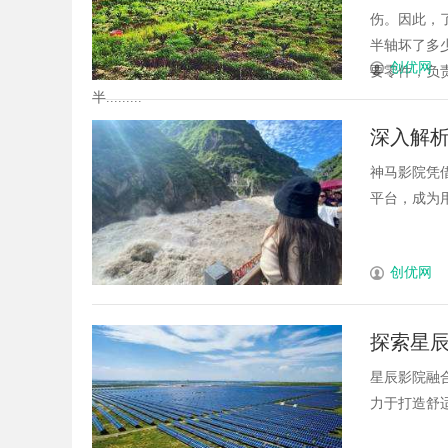
伤。因此，
半轴坏了多
创优网
要零件，负
半.........
深入解
神马影院凭
平台，成为用
创优网
探索星
星辰影院融
力于打造舒适