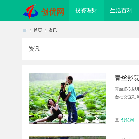
投资理财
生活百科
创优网
首页
资讯
资讯
首
›
›
青丝影
青丝影院以
合社交互动与
页
创优网
入探析西瓜电影网：现代影视资源
精准监控无死角，紧