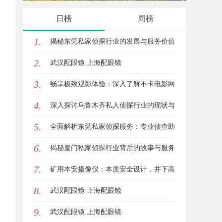
业秘密
日榜
周榜
底线
1.
揭秘东莞私家侦探行业的发展与服务价值
2.
武汉配眼镜 上海配眼镜
3.
畅享极致观影体验：深入了解不卡电影网
4.
的独特优势与使用指南
深入探讨乌鲁木齐私人侦探行业的现状与
5.
发展趋势
全面解析东莞私家侦探服务：专业侦查助
6.
您解决各种疑难问题
揭秘厦门私家侦探行业背后的故事与服务
7.
价值
矿用本安摄像仪：本质安全设计，井下高
8.
危区域放心用
武汉配眼镜 上海配眼镜
9.
武汉配眼镜 上海配眼镜