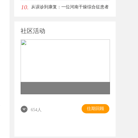
10.
从误诊到康复：一位河南干燥综合征患者
的艰辛求医路
社区活动
往期回顾
654人