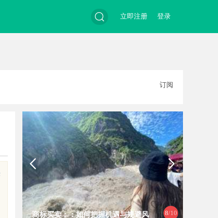
立即注册
登录
搜
订阅
索
头
8
/10
商标买卖：：如何把握机遇与规避风
多方共