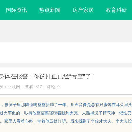
国际资讯
热点新闻
房产家居
教育科研
身体在报警：你的肝血已经“亏空”了！
源：互联网
|
查看:
317
|
评论: 0
年七十出头，被脑子里那阵怪响整整折腾了一年。那声音像是总有只蜜蜂在耳朵里
跟过火车似的，吵得他整宿整宿瞪着眼到天亮。人熬得没了精气神，记性变
。家里人看着心疼，带着他四处打听。后来找到了李俊才大夫。李大夫没
备展官网及其行
国信招标采购：提升企业竞争力的战