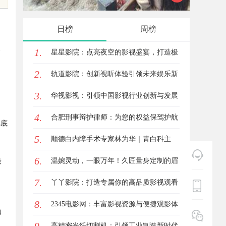
险
星图A
日榜
周榜
天
1.
星星影院：点亮夜空的影视盛宴，打造极
2.
致观影体验
轨道影院：创新视听体验引领未来娱乐新
3.
潮流
华视影视：引领中国影视行业创新与发展
4.
的旗舰力量
合肥刑事辩护律师：为您的权益保驾护航
把底
5.
顺德白内障手术专家林为华｜青白科主
6.
任，白内障手术资深医生
温婉灵动，一眼万年！久匠量身定制的眉
最
7.
眼唇，才是你整张脸的点睛之笔！淡颜系
丫丫影院：打造专属你的高品质影视观看
8.
女生的气质加分项
体验
2345电影网：丰富影视资源与便捷观影体
脑
验的最佳选择
高精密光纤切割机：引领工业制造新时代