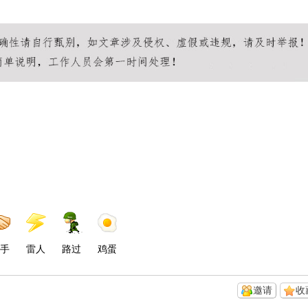
手
雷人
路过
鸡蛋
邀请
收