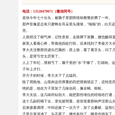
业影响力
电话：13520479071（微信同号）
老张今年七十出头，被脑子里那阵怪响整整折腾了一年。
那声音像是总有只蜜蜂在耳朵里头撞墙，“嗡嗡”的，白天
亮。
人熬得没了精气神，记性变差，走路脚下发飘，腰也酸得
uz
家里人看着心疼，带着他四处打听。后来找到了李俊才大
李大夫没整那些虚头巴脑的，搭上脉，看了看舌头，问了
头，是肾亏空太厉害了。
人上了年纪，肾精亏了，脑子里的“水”不够了，它就响。
子补上才行。
开方子的时候，李大夫下了点猛药。
除了用熟地、山萸肉这些厚重的药把肾精填足了，还特意
绝的是，他在方子里加了几味虫药，像全蝎、蜈蚣。
!
李大夫说，这几味药钻劲大，能把那些堵住的经络给打通
这十几副药喝下去，变化挺明显。老张觉着那响声没那么
后来接着调理，中间还换了一次方子，加了点桑椹、益智
子里总算清净了，头不晕了，腰也有劲了，睡觉也踏实了