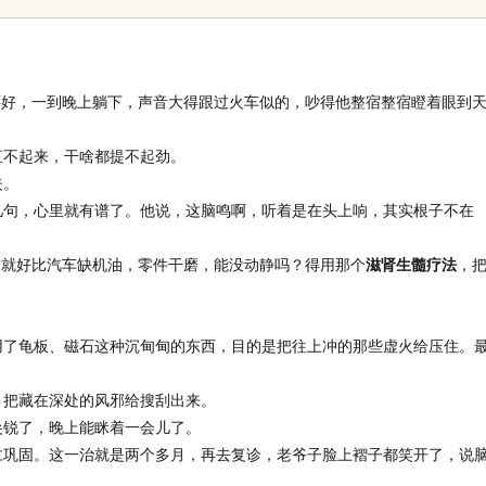
略利器解析
还好，一到晚上躺下，声音大得跟过火车似的，吵得他整宿整宿瞪着眼到
直不起来，干啥都提不起劲。
夫。
几句，心里就有谱了。他说，这脑鸣啊，听着是在头上响，其实根子不在
这就好比汽车缺机油，零件干磨，能没动静吗？得用那个
滋肾生髓疗法
，
用了龟板、磁石这种沉甸甸的东西，目的是把往上冲的那些虚火给压住。
，把藏在深处的风邪给搜刮出来。
尖锐了，晚上能眯着一会儿了。
仁巩固。这一治就是两个多月，再去复诊，老爷子脸上褶子都笑开了，说
。