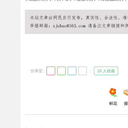
Bo
分享至 :
10 人收藏
ar
鲜花
握