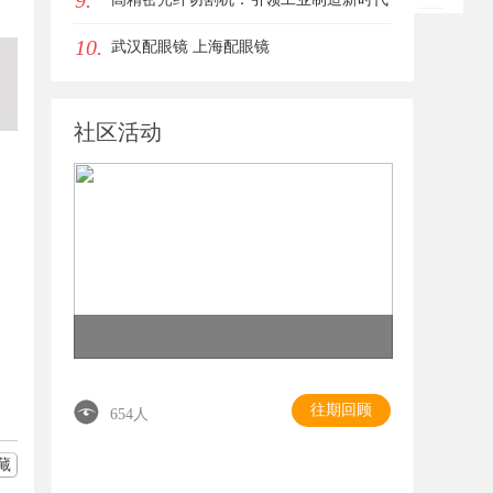
9.
10.
的利器
武汉配眼镜 上海配眼镜
社区活动
往期回顾
654人
藏