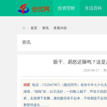
投资理财
生活百科
创优网
首页
资讯
查看内容
资讯
Di
›
›
›
眼干、易怒还脑鸣？这是
2026-06-17
|
来
摘要
: 电话：13520479071（微信同号）老张今
撞墙，“嗡嗡”的，白天还好，一到晚上躺下，声音大得
sc
差，走路脚下发飘，腰也酸得直不起来，干啥都提不起劲
整那些虚头.........
配眼镜 上海配眼镜
全面解析成都化工装