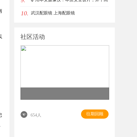
9.
南
10.
危区域放心用
武汉配眼镜 上海配眼镜
社区活动
以
往期回顾
巴
654人
、