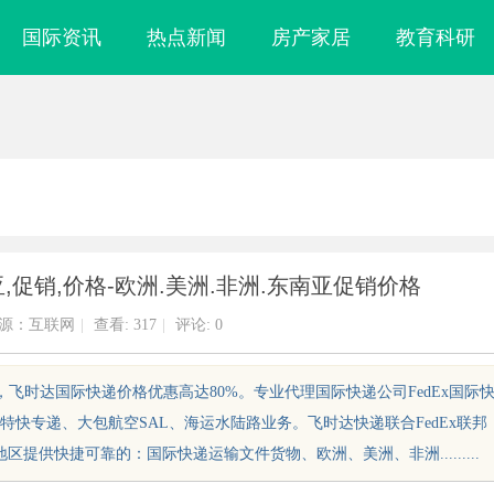
国际资讯
热点新闻
房产家居
教育科研
亚,促销,价格-欧洲.美洲.非洲.东南亚促销价格
源：互联网
|
查看:
317
|
评论: 0
飞时达国际快递价格优惠高达80%。专业代理国际快递公司FedEx国际
的特快专递、大包航空SAL、海运水陆路业务。飞时达快递联合FedEx联邦
地区提供快捷可靠的：国际快递运输文件货物、欧洲、美洲、非洲.........
业的真实面貌与
探寻真相的利器：成都私家侦探服务