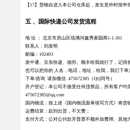
【17】货物自进入本公司仓库起，发生意外时按申报
五 、国际快递公司发货流程
地 址 ： 北京市房山区琉璃河鑫秀家园商1-1-301
联系人：刘发明
邮编：102403
发中通、京东快递、德邦、顺丰给我就行了，记得
也可以把你的 人名，电话，地址，给我，我们下
下单/咨询 请加微信 475672385（QQ同号）
开户登记：本公司不接受任何违禁品，所有客户均
475672385@qq.com
国内物流：按上述《国内物流面单填写方式》将货
运费结算：款到出货，不欠费；
支付方式：公对公付款开普票不额外加费用、其他