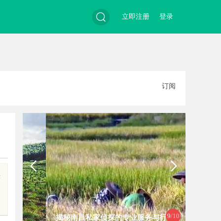
立即注册
登录
搜
订阅
索
快
9
/10
揭秘南昌私家侦探的专业服务与行业
揭秘天