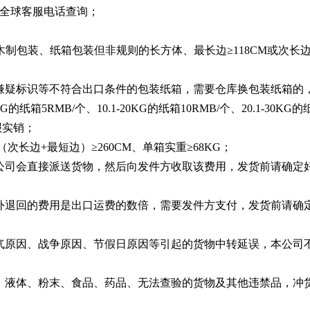
；全球客服电话查询；
属或木制包装、纸箱包装但非规则的长方体、最长边≥118CM或次长
嫌疑标识等不符合出口条件的包装纸箱，需要仓库换包装纸箱的
5RMB/个、10.1-20KG的纸箱10RMB/个、20.1-30KG的
报实销；
（次长边+最短边）≥260CM、单箱实重≥68KG；
公司会直接派送货物，然后向发件方收取该费用，发货前请确定
外退回的费用是出口运费的数倍，需要发件方支付，发货前请确
气原因、战争原因、节假日原因等引起的货物中转延误，本公司
、液体、粉末、食品、药品、无法查验的货物及其他违禁品，冲