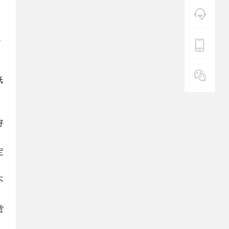
边
，
纸
好
定
不
货