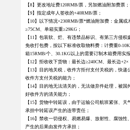
【8】更改地址费120RMB/票，另加燃油附加费票
【9】指定成年人签收的+40RMB/票；
【10】以下情况+230RMB/票*燃油附加费：金
≥75CM、单箱实重≥29KG；
【11】包装软、烂、有违禁品标识、有第三方侵权
免收打包费，按以下标准收取物料费：计费重0-10KG的纸箱
箱15RMB/个、30.1KG以上的需要订制木箱费用实
【12】拒收收下货物：最长边≥240CM、最长边+2×
【13】目的地关税，收件方拒付支付关税的，快递
收件方支付关税的能力；
【14】目的地无法清关的，无法做弃件处理，被国
好收件方的清关能力；
【15】货物中转延误，由于运输公司航班紧张、天
承担中转延误产生的连带责任；
【16】禁收一切侵权、易燃易爆、放射性、腐蚀性
产生的后果由发件方承担；