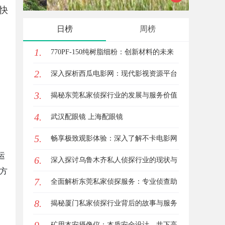
快
现状全面解析
趋势
、
日榜
周榜
1.
770PF-150纯树脂细粉：创新材料的未来
2.
深入探析西瓜电影网：现代影视资源平台
3.
的变革与机遇
揭秘东莞私家侦探行业的发展与服务价值
4.
武汉配眼镜 上海配眼镜
5.
畅享极致观影体验：深入了解不卡电影网
运
6.
的独特优势与使用指南
深入探讨乌鲁木齐私人侦探行业的现状与
方
7.
发展趋势
全面解析东莞私家侦探服务：专业侦查助
8.
您解决各种疑难问题
揭秘厦门私家侦探行业背后的故事与服务
价值
矿用本安摄像仪：本质安全设计，井下高