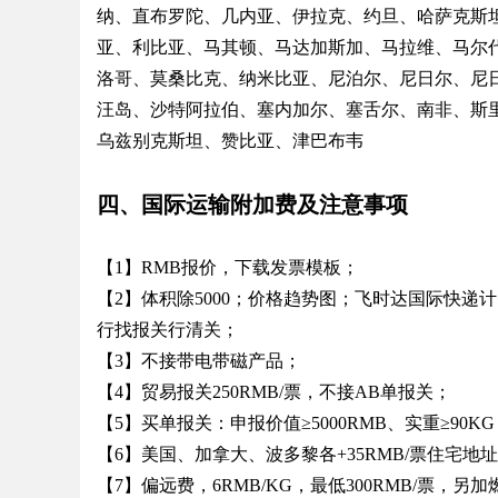
纳、直布罗陀、几内亚、伊拉克、约旦、哈萨克斯
亚、利比亚、马其顿、马达加斯加、马拉维、马尔
d
洛哥、莫桑比克、纳米比亚、尼泊尔、尼日尔、尼
汪岛、沙特阿拉伯、塞内加尔、塞舌尔、南非、斯
乌兹别克斯坦、赞比亚、津巴布韦
四、国际运输附加费及注意事项
【1】RMB报价，下载发票模板；
【2】体积除5000；价格趋势图；飞时达国际快
行找报关行清关；
【3】不接带电带磁产品；
【4】贸易报关250RMB/票，不接AB单报关；
【5】买单报关：申报价值≥5000RMB、实重≥90KG
【6】美国、加拿大、波多黎各+35RMB/票住宅
【7】偏远费，6RMB/KG，最低300RMB/票，另