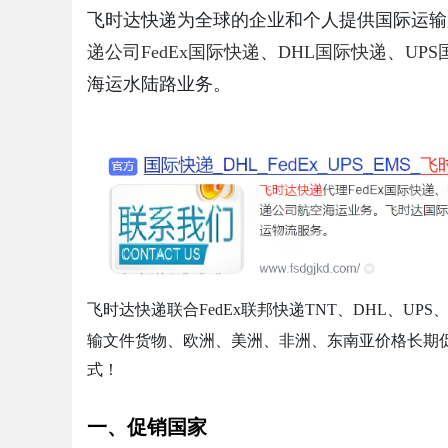
飞时达快递为全球的企业和个人提供国际运输
秘密律师如何守住“人带技术走”的
服务价值
递公司
FedEx国际快递
、
DHL国际快递
、
UP
海运水陆路业务。
线
uz
飞时达快递联合FedEx联邦快递TNT、DHL、UP
输文件货物、欧洲、美洲、非洲、东南亚价格长期
!
式！
一、促销国家