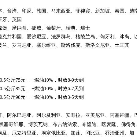
本、台湾、印尼、韩国、马来西亚、菲律宾、新加坡、泰国、越
班牙、英国
森堡、摩纳哥、挪威、葡萄牙、瑞典、瑞士
捷克共和国、爱沙尼亚、法罗群岛、格陵兰岛、匈牙利、冰岛、
波兰、罗马尼亚、塞尔维亚、斯洛伐克、斯洛文尼亚、土耳其
.5公斤75元 ，+燃油10%，时效8-9天到
.5公斤85元 ，+燃油10%，时效6-7天到
.5公斤98元 ，+燃油10%，时效3-5天到
汗、阿尔巴尼亚、阿尔及利亚、安哥拉、亚美尼亚、阿塞拜疆、
-黑塞哥维那、博茨瓦纳、布吉纳法索、布隆迪、喀麦隆、佛得角
埃及、厄立特里亚、埃塞俄比亚、加蓬、冈比亚、乔治亚州、加