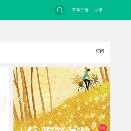
立即注册
登录
搜
订阅
索
3
/10
丫丫影院：打造专属你的高品质影视
234