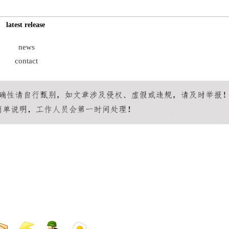
latest release
news
contact