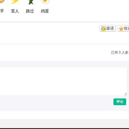
手
雷人
路过
鸡蛋
邀请
收
已有 0 人
评论