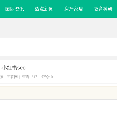
国际资讯
热点新闻
房产家居
教育科研
小红书seo
源：互联网
|
查看:
317
|
评论: 0
林为华｜青白科
温婉灵动，一眼万年！久匠量身定制