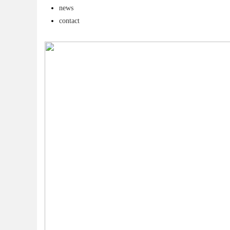
news
主任，白内障手术资
contact
uz
!