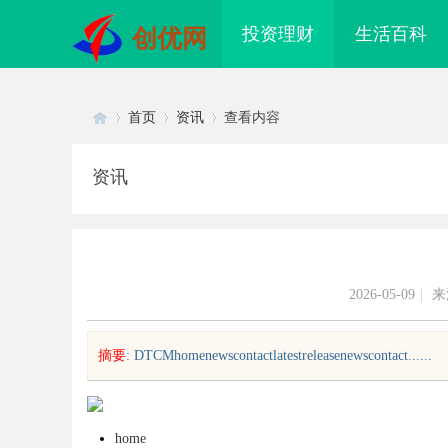
投资理财
生活百科
创优网
首页
资讯
查看内容
资讯
Di
›
›
›
2026-05-09
|
来
摘要
: DTCMhomenewscontactlatestreleasenewscontact......
sc
home
配眼镜 上海配眼镜
顺德白内障手术专家