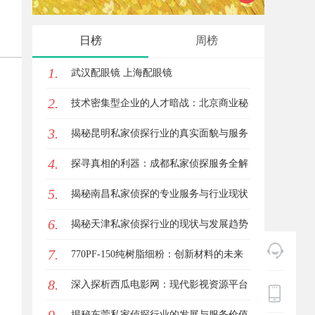
观看体验
影体验
日榜
周榜
1.
武汉配眼镜 上海配眼镜
2.
技术密集型企业的人才暗战：北京商业秘
3.
密律师如何守住“人带技术走”的底线
揭秘昆明私家侦探行业的真实面貌与服务
4.
价值
探寻真相的利器：成都私家侦探服务全解
5.
析
揭秘南昌私家侦探的专业服务与行业现状
6.
全面解析
揭秘天津私家侦探行业的现状与发展趋势
7.
770PF-150纯树脂细粉：创新材料的未来
8.
深入探析西瓜电影网：现代影视资源平台
的变革与机遇
揭秘东莞私家侦探行业的发展与服务价值