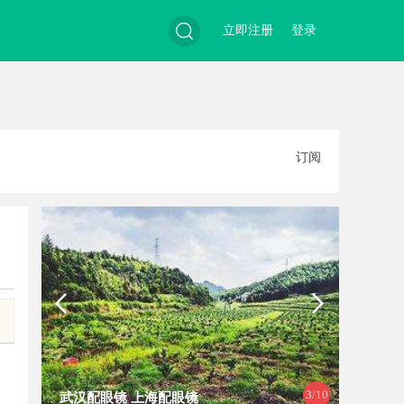
立即注册
登录
搜
订阅
索
3
/10
武汉配眼镜 上海配眼镜
武汉配