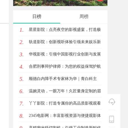
日榜
周榜
1.
星星影院：点亮夜空的影视盛宴，打造极
2.
致观影体验
轨道影院：创新视听体验引领未来娱乐新
3.
潮流
华视影视：引领中国影视行业创新与发展
4.
的旗舰力量
合肥刑事辩护律师：为您的权益保驾护航
5.
顺德白内障手术专家林为华｜青白科主
6.
任，白内障手术资深医生
温婉灵动，一眼万年！久匠量身定制的眉
7.
眼唇，才是你整张脸的点睛之笔！淡颜系
丫丫影院：打造专属你的高品质影视观看
8.
女生的气质加分项
体验
2345电影网：丰富影视资源与便捷观影体
验的最佳选择
高精密光纤切割机：引领工业制造新时代