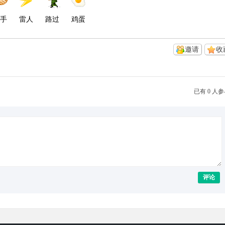
手
雷人
路过
鸡蛋
邀请
收
已有 0 人
评论