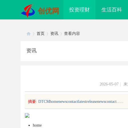
投资理财
生活百科
创优网
首页
资讯
查看内容
资讯
Di
›
›
›
2026-05-07
|
来
摘要
: DTCMhomenewscontactlatestreleasenewscontact......
sc
home
配眼镜 上海配眼镜
贝净 AC 国际医疗