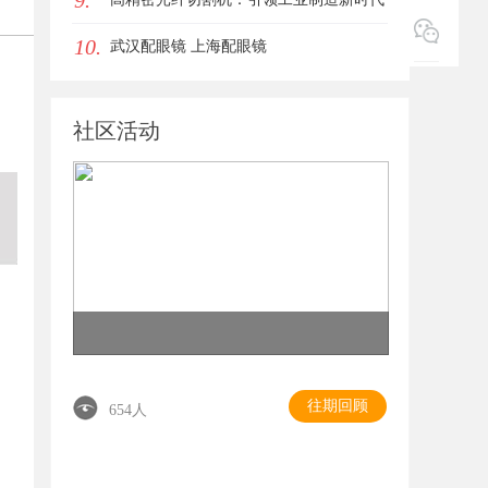
9.
10.
的利器
武汉配眼镜 上海配眼镜
社区活动
往期回顾
654人