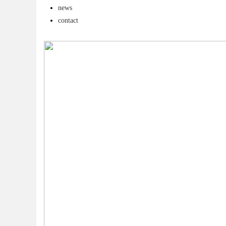
news
发体系全解析
contact
uz
!