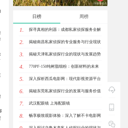
的
日榜
周榜
，
1.
探寻真相的利器：成都私家侦探服务全解
类
容
2.
析
揭秘南昌私家侦探的专业服务与行业现状
3.
论
全面解析
揭秘天津私家侦探行业的现状与发展趋势
了
4.
770PF-150纯树脂细粉：创新材料的未来
证
5.
深入探析西瓜电影网：现代影视资源平台
6.
的变革与机遇
揭秘东莞私家侦探行业的发展与服务价值
探
7.
武汉配眼镜 上海配眼镜
容
8.
畅享极致观影体验：深入了解不卡电影网
突
的独特优势与使用指南
深入探讨乌鲁木齐私人侦探行业的现状与