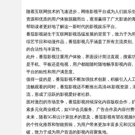
务价值
随着互联网技术的飞速进步，网络影视平台成为人们娱乐
影体验的最佳选择
资源和优质的用户体验脱颖而出，逐渐赢得了广大影迷的
帮助读者更好地了解这一新时代的影视娱乐平台。
番茄影视诞生于互联网影视迅猛发展的背景下，致力于为
综艺节目和动漫作品，番茄影视几乎涵盖了所有主流类别
uz
的合法性与丰富性。
此外，番茄影视注重用户体验，界面设计简洁直观，搜索
是手机、平板还是电视，用户都能随时随地畅享影视内容
平台的粘性和用户满意度。
值得一提的是，番茄影视不断加强技术创新，积极引入人
流畅观看的同时，番茄影视还不断推出高清4K影视资源，
流，形成了活跃的影视爱好者社群。
面对激烈的市场竞争，番茄影视持续深化内容版权合作，
!
索多元化商业模式，如VIP会员服务、广告合作及内容付
未来，随着5G和云计算技术的普及，番茄影视有望在视频
的个性化推荐和智能剪辑，为用户带来更加丰富多元和沉
破，致力于成为用户首选的影视内容聚集地。