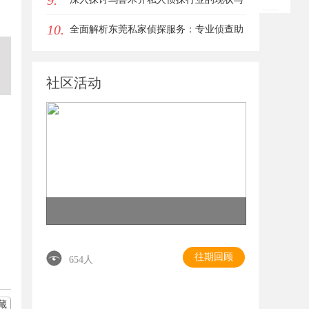
9.
10.
发展趋势
全面解析东莞私家侦探服务：专业侦查助
您解决各种疑难问题
社区活动
往期回顾
654人
藏