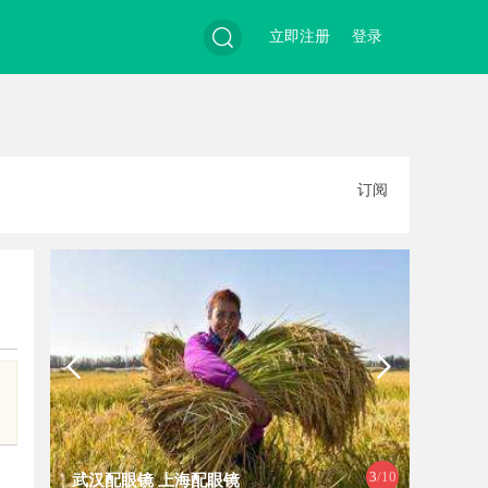
立即注册
登录
搜
订阅
索
3
/10
武汉配眼镜 上海配眼镜
武汉配