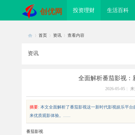
投资理财
生活百科
创优网
首页
资讯
查看内容
资讯
Di
›
›
›
全面解析番茄影视：
2026-05-05
|
来
摘要
: 本文全面解析了番茄影视这一新时代影视娱乐平
来优质观影体验。......
sc
番茄影视
秘昆明私家侦探行业的真实面貌与
2345电影网：丰富