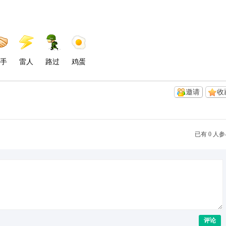
手
雷人
路过
鸡蛋
邀请
收
已有 0 人
评论