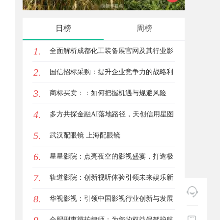
前景全面解析
面解析
日榜
周榜
1.
全面解析成都化工装备展官网及其行业影
2.
响力
国信招标采购：提升企业竞争力的战略利
3.
器解析
商标买卖：：如何把握机遇与规避风险
4.
多方共探金融AI落地路径，天创信用星图
5.
AI助力产业金融智能升级
武汉配眼镜 上海配眼镜
6.
星星影院：点亮夜空的影视盛宴，打造极
7.
致观影体验
轨道影院：创新视听体验引领未来娱乐新
8.
潮流
华视影视：引领中国影视行业创新与发展
的旗舰力量
合肥刑事辩护律师：为您的权益保驾护航