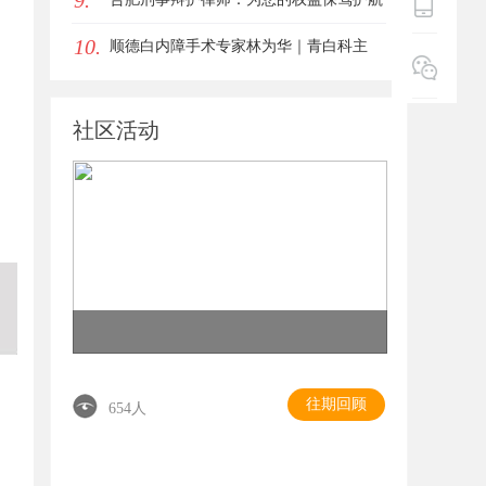
9.
10.
顺德白内障手术专家林为华｜青白科主
任，白内障手术资深医生
社区活动
往期回顾
654人