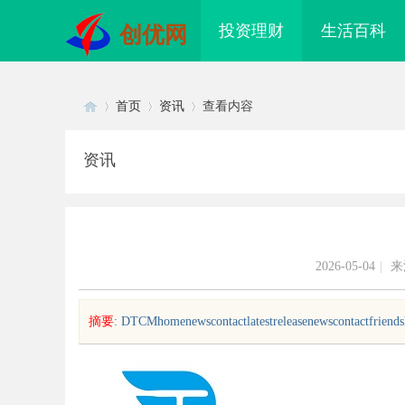
投资理财
生活百科
创优网
首页
资讯
查看内容
资讯
Di
›
›
›
2026-05-04
|
来
摘要
: DTCMhomenewscontactlatestreleasenewscontactfriendsh
sc
店最怕“搜不到”为什么隔壁店铺没
购买商标：企业品牌