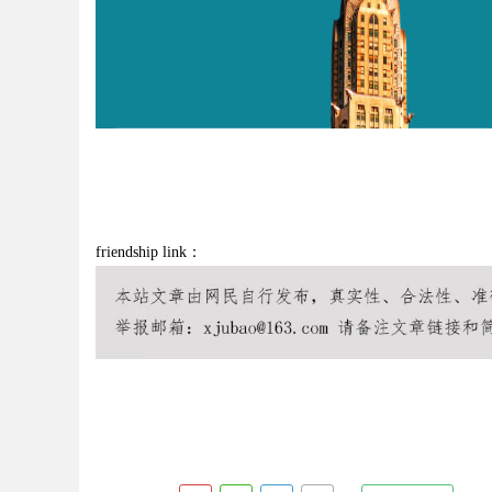
Bo
friendship link：
ar