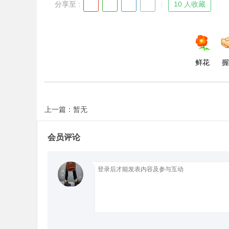
分享至 :
10 人收藏
d
鲜花
握
上一篇：暂无
会员评论