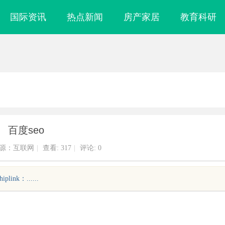
国际资讯
热点新闻
房产家居
教育科研
百度seo
源：互联网
|
查看:
317
|
评论: 0
iplink：......
布局的关键策略
揭秘！专业充电桩项目软件开发商，