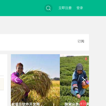
立即注册
登录
搜
订阅
索
4
/10
探索分类信息网的多元化服务与发展
槟榔批