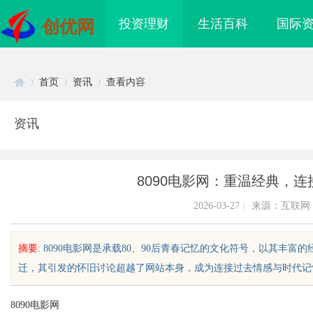
投资理财
生活百科
国际
创优网
首页
资讯
查看内容
资讯
Di
›
›
›
8090电影网：重温经典，
2026-03-27
|
来源：互联网
摘要
: 8090电影网是承载80、90后青春记忆的文化符号，以其
迁，其引发的怀旧讨论超越了网站本身，成为连接过去情感与时代记忆的独
sc
8090电影网
术专家林为华｜青白科
温婉灵动，一眼万年！久匠量身