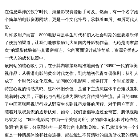
手术资深医生
在信息爆炸的数字时代，海量影视资源触手可及。然而，有一个名字始终
的眉眼唇，才是你整张脸的点睛
个简单的电影资源网站，更是一个文化符号，承载着80后、90后两代
笔！淡颜系女生的气质加分项
梁。
对许多用户而言，8090电影网是学生时代和初入社会时期的重要娱
了便捷的渠道，让我们能够接触到大量国内外影视作品。无论是周末熬
uz
次”的观影体验都与其紧密相连。它的页面设计或许简单，资源分类也
一代人的成长轨迹中。
该网站的核心吸引力，在于其内容策略精准地契合了“8090”一代的
视作品：从香港电影的黄金时代之作，到内地初代青春偶像剧；从引
成了一个时代的文化底色。访问8090电影网，就像打开一个时光胶
特定心境的情感共鸣。这种怀旧价值，是当下主流流媒体平台难以复
随着时代发展，正版化与合规化成为网络内容传播的主流。昔日的80
了中国互联网视听行业从野蛮生长到规范发展的历程。对于用户而言
!
随着对版权意识的逐步认知。如今，我们更倡导通过爱奇艺、腾讯视
尽管如此，“8090电影网”作为一个关键词所引发的群体记忆和讨论
资源”的趣事，分享那些年一起看过的电影和剧集。它已然演变为一个
更是一种情感体验和社会连接。那些透过不算清晰的画质所收获的感