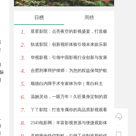
日榜
周榜
、
1.
星星影院：点亮夜空的影视盛宴，打造极
，
诚
2.
致观影体验
轨道影院：创新视听体验引领未来娱乐新
业
3.
潮流
华视影视：引领中国影视行业创新与发展
明
4.
的旗舰力量
合肥刑事辩护律师：为您的权益保驾护航
际
调
5.
顺德白内障手术专家林为华｜青白科主
位
6.
任，白内障手术资深医生
温婉灵动，一眼万年！久匠量身定制的眉
？
7.
眼唇，才是你整张脸的点睛之笔！淡颜系
丫丫影院：打造专属你的高品质影视观看
人
8.
女生的气质加分项
体验
2345电影网：丰富影视资源与便捷观影体
约
服
验的最佳选择
高精密光纤切割机：引领工业制造新时代