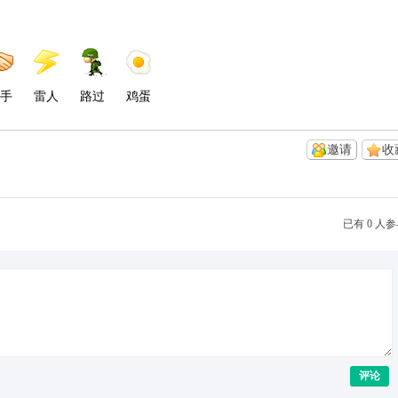
手
雷人
路过
鸡蛋
邀请
收
已有 0 人
评论