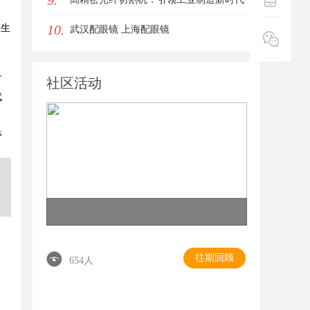
9.
10.
催生
的利器
武汉配眼镜 上海配眼镜
：
可
社区活动
赋
民
往期回顾
654人