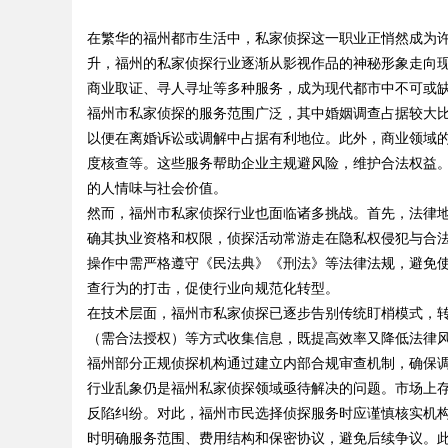
在繁华的福州都市生活中，私家侦探这一职业正悄然成为
发体系全解析
升，福州的私家侦探行业逐渐从影视作品的神秘形象走向
商业取证、寻人寻址等多种服务，成为现代都市中不可或
福州市私家侦探的服务范围广泛，其中婚姻调查占据较大
以便在离婚诉讼或调解中占据有利地位。此外，商业领域
uz
度核查等。这些服务帮助企业主规避风险，维护合法权益
的人情味与社会价值。
然而，福州市私家侦探行业也面临诸多挑战。首先，法律
确其执业资格和权限，侦探活动常游走在隐私权侵犯与合法
操作中需严格遵守《民法典》《刑法》等法律法规，避免
查行为的打击，促使行业向规范化转型。
在技术层面，福州市私家侦探已逐步告别传统盯梢模式，转
（需合法授权）等方式收集信息，既提高效率又降低法律
!
福州部分正规侦探机构通过建立内部合规审查机制，确保
行业乱象仍是福州私家侦探领域亟待解决的问题。市场上
反陷纠纷。对此，福州市民选择侦探服务时应谨慎核实机
时明确服务范围、费用结构和保密协议，避免后续争议。