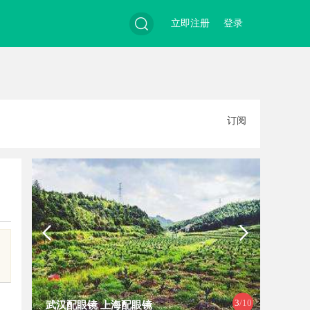
立即注册
登录
搜
订阅
索
3
/10
武汉配眼镜 上海配眼镜
武汉配