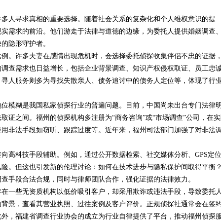
许多人寻求真相的重要选择。随着社会关系的复杂化和个人维权意识的提
现实需求的前沿。他们游走于法律与道德的边缘，为委托人提供婚姻调查
缺的隐形守护者。
比例。许多夫妻在感情出现危机时，会选择委托侦探收集伴侣不忠的证据
的调查需求也日益增长，包括企业背景调查、知识产权侵权取证、员工忠
。寻人服务则多为寻找失散亲人、债务追讨中的债务人定位等，体现了行
地位模糊是我国私家侦探行业的普遍问题。目前，中国尚未出台专门法律
取证之间。福州的侦探机构多注册为“商务咨询”或“市场调查”公司，在实
使用非法手段如窃听、跟踪过度等。近年来，福州司法部门加强了对非法
向高科技手段辅助。例如，通过公开数据检索、社交媒体分析、GPS定
风险。但这也引发新的伦理讨论：如何在技术进步与隐私保护间取得平衡
调查手段合法合规，同时与律师团队合作，强化证据的法律效力。
存在一些无资质机构以低价吸引客户，却采用欺诈或违法手段，导致委托
构背景，查看其营业执照、过往案例及客户评价。正规侦探社通常会在签
此外，福建省调查行业协会的成立为行业自律提供了平台，推动福州侦探