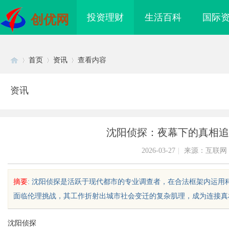
投资理财
生活百科
国际
创优网
首页
资讯
查看内容
资讯
Di
›
›
›
沈阳侦探：夜幕下的真相追
2026-03-27
|
来源：互联网
摘要
: 沈阳侦探是活跃于现代都市的专业调查者，在合法框架内运
面临伦理挑战，其工作折射出城市社会变迁的复杂肌理，成为连接真相与需
sc
沈阳侦探
现状及未来发展趋势全
贝净 AC 国际医疗实验室，标准