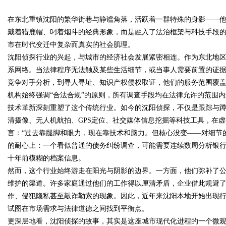
在东北重镇沈阳的繁华街巷与静谧角落，活跃着一群特殊的身影——他
发体系全解析
戴着猎鹿帽、叼着烟斗的经典形象，而是融入了法治框架与科技手段
市在时代变迁中复杂而真实的社会肌理。
沈阳侦探行业的兴起，与城市的经济社会发展紧密相连。作为东北地
系网络。当法律程序无法触及某些生活细节，或当事人需要前置的证
uz
竞争对手分析，到寻人寻址、知识产权侵权取证，他们的服务范围覆
机构始终强调“合法合规”的原则，所有调查手段均在法律允许的范围
技术革新深刻重塑了这个传统行业。如今的沈阳侦探，不仅是跟踪与
清摄像、无人机航拍、GPS定位、社交媒体信息挖掘等科技工具，在
言：“过去靠腿脚和眼力，现在靠技术和脑力。但核心没变——对细节
的耐心上：一个看似普通的债务纠纷调查，可能需要连续数周分析银
十年前模糊的档案信息。
然而，这个行业始终游走在阳光与阴影的边界。一方面，他们弥补了
!
维护的渠道。许多家庭通过他们的工作得以厘清矛盾，企业借此规避
作、侵犯隐私甚至敲诈勒索的现象。因此，近年来沈阳本地开始出现
试图在市场需求与法律道德之间找到平衡点。
更深层地看，沈阳侦探的故事，其实是这座城市现代化进程的一个微