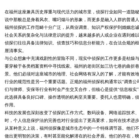
在福州这座兼具历史厚重与现代活力的城市里，侦探行业如同一道隐
发体系全解析
说中那般总是身着风衣、嘴叼烟斗的形象，而更多是融入人群的普通
福州侦探的工作范畴十分广泛，从商业调查、知识产权保护到婚姻忠
社会关系的复杂化与法律意识的提升，越来越多的人或企业在遇到难
侦探们往往具备法律知识、侦查技巧和信息分析能力，在合法合规的
uz
厘清事实。
与公众想象中充满戏剧性的冒险不同，现实中侦探的工作更多是枯燥
要穿梭于各类档案资料中寻找线索。福州的老街区如三坊七巷的曲折
景。他们必须对这座城市的地理、社会网络有深入的了解，才能有效
行业的规范性是另一个重要话题。正规的福州侦探机构通常以“调查公司
们与律师、安保等行业有时会产生交叉合作，但核心是提供“信息核实”
此选择具备良好口碑、操作透明的机构至关重要。委托人也需明确，
作用。
!
科技的发展也深刻改变了侦探的工作方式。数码设备、网络追踪技术
时，个人信息保护法的完善也对行业提出了更高要求，如何在技术进
从某种意义上说，福州侦探像是城市生态中的一个特殊调节器。他们
做出更明智的决策，有时甚至能化解潜在的社会矛盾。他们的存在，映