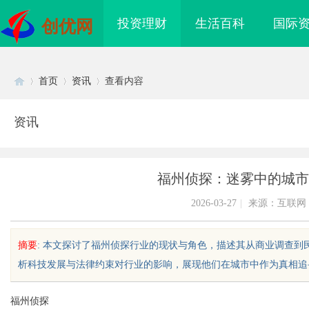
投资理财
生活百科
国际
创优网
首页
资讯
查看内容
资讯
Di
›
›
›
福州侦探：迷雾中的城市
2026-03-27
|
来源：互联网
摘要
: 本文探讨了福州侦探行业的现状与角色，描述其从商业调查
析科技发展与法律约束对行业的影响，展现他们在城市中作为真相追寻者的
sc
福州侦探
海配眼镜
贝净 AC 国际医疗实验室，标准