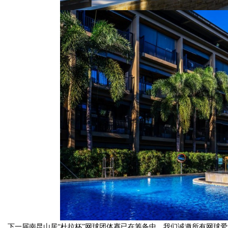
下一届南昆山居“杜拉杯”网球团体赛已在筹备中，我们诚邀所有网球