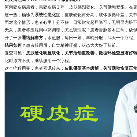
河南硬皮病患者，患硬皮病 2 年，皮肤逐渐硬化，关节活动受限。在
这一查，确诊为
系统性硬化症
，皮肤硬化评分高，肢体微循环差，关
面对这个情形，患者心里十分不解：日常饮食起居尚可，无明显内脏
无奈，患者答应服用中药调理，怎么调理呢？患者舌脉基本正常，貌
Bo
开了一张
通络解痹方，
水煎服，每日一剂，早晚分服，24天一个疗程
结果如何？
患者服用后，自觉精神旺盛，状态大大好于从前。
复查可见：
皮肤硬化明显软化，关节活动度改善，微循环检查显著好
此时原方不变，继续服用一个疗程。
这个疗程用完，患者喜讯传来：
皮肤僵硬基本缓解，关节活动恢复正
ar