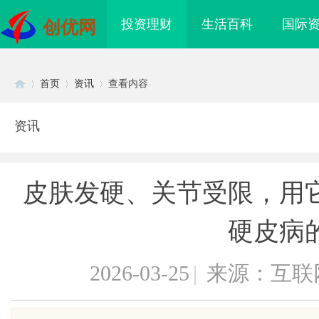
投资理财
生活百科
国际
创优网
首页
资讯
查看内容
资讯
Di
›
›
›
皮肤发硬、关节受限，用
硬皮病
2026-03-25
|
来源：互联
sc
角，紧凑型本安球机赋
武汉配眼镜 上海配眼镜