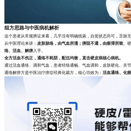
d
组方思路与中医病机解析
这个患者从常规辨证来看，几乎没有明确线索，自觉状态尚可，舌脉
从中医理论来讲：
皮肤脉络，由气血所濡；痹阻不通，由瘀滞所致
。
络、活血、解痹
入手。
全方
活血不伤正，通络不耗阴
，配伍均衡，直击硬皮病核心病机。
通过活血通络、调和气血，患者经络通畅、气血调和，皮肤硬化、关
通络解痹方是中医治疗痹症经典化裁方，核心功效为：
活血通络、化