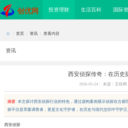
投资理财
生活百科
国际
创优网
首页
资讯
查看内容
资讯
Di
›
›
›
西安侦探传奇：在历史
2026-03-24
|
来源：互联网
摘要
: 本文探讨西安侦探行业的特色，通过虚构案例展示侦探在古
探不仅是罪案调查者，更是文化守护者，在历史与现代交织中守护正义与安
sc
西安侦探
如何把握机遇与规避风
探索分类信息网的多元化服务与