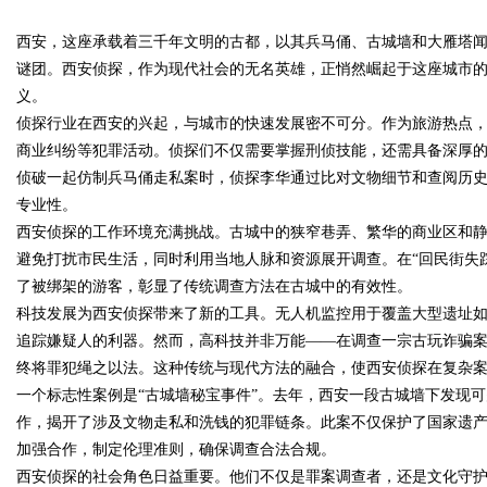
西安，这座承载着三千年文明的古都，以其兵马俑、古城墙和大雁塔
前景全面解析
谜团。西安侦探，作为现代社会的无名英雄，正悄然崛起于这座城市
义。
侦探行业在西安的兴起，与城市的快速发展密不可分。作为旅游热点
商业纠纷等犯罪活动。侦探们不仅需要掌握刑侦技能，还需具备深厚
uz
侦破一起仿制兵马俑走私案时，侦探李华通过比对文物细节和查阅历
专业性。
西安侦探的工作环境充满挑战。古城中的狭窄巷弄、繁华的商业区和
避免打扰市民生活，同时利用当地人脉和资源展开调查。在“回民街失
了被绑架的游客，彰显了传统调查方法在古城中的有效性。
科技发展为西安侦探带来了新的工具。无人机监控用于覆盖大型遗址
追踪嫌疑人的利器。然而，高科技并非万能——在调查一宗古玩诈骗
终将罪犯绳之以法。这种传统与现代方法的融合，使西安侦探在复杂
!
一个标志性案例是“古城墙秘宝事件”。去年，西安一段古城墙下发现
作，揭开了涉及文物走私和洗钱的犯罪链条。此案不仅保护了国家遗
加强合作，制定伦理准则，确保调查合法合规。
西安侦探的社会角色日益重要。他们不仅是罪案调查者，还是文化守