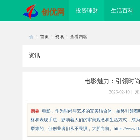
投资理财
生活百科
创优网
首页
资讯
查看内容
资讯
Di
›
›
›
电影魅力：引领时
2026-02-10
|
来
摘要
: 电影，作为时尚与艺术的完美结合体，始终引领
格和表现手法，影响着人们的审美观念和生活方式，成为
sc
磨难的，但创业者们从不畏惧，大胆向前。https://www.flx555.com
配眼镜 上海配眼镜
武汉配眼镜 上海配眼