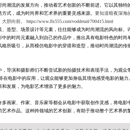
时尚潮流的发展方向，推动着艺术创新的不断前进。它以其独特
业影响力
活方式，成为时尚界和艺术界的重要灵感来源。
要知道
暗夜深海
，大胆向前。
https://www.flx555.com/voddetail/700415.html
装、造型、场景设计等元素，往往能够成为时尚潮流的风向标。
影中的时尚元素融入到自己的作品中，推出具有电影特色的时尚
风格所吸引，从而模仿电影中的穿搭和造型，推动时尚潮流的传
中，导演和摄影师们不断尝试新的拍摄技术和表现手法，为观众
术等在电影中的应用，让观众能够更加身临其境地感受电影的魅力
新和发展，为电影艺术增添了更多的魅力。
许多画家、作家、音乐家等都会从电影中获取创作灵感，将电影
的艺术作品。这种跨领域的艺术创新，有助于推动整个艺术界的