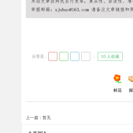
Bo
分享至 :
10 人收藏
鲜花
握
ar
上一篇：暂无