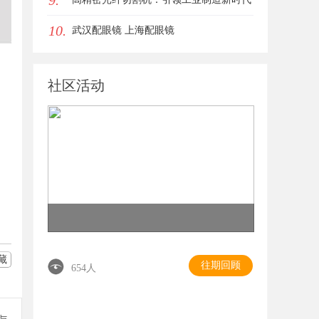
9.
10.
的利器
武汉配眼镜 上海配眼镜
社区活动
藏
往期回顾
654人