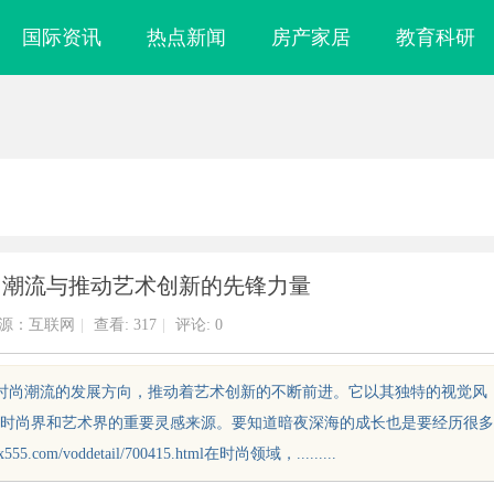
国际资讯
热点新闻
房产家居
教育科研
尚潮流与推动艺术创新的先锋力量
源：互联网
|
查看:
317
|
评论: 0
着时尚潮流的发展方向，推动着艺术创新的不断前进。它以其独特的视觉风
时尚界和艺术界的重要灵感来源。要知道暗夜深海的成长也是要经历很多
/voddetail/700415.html在时尚领域，.........
镜
全面解析成都化工装备展官网及其行