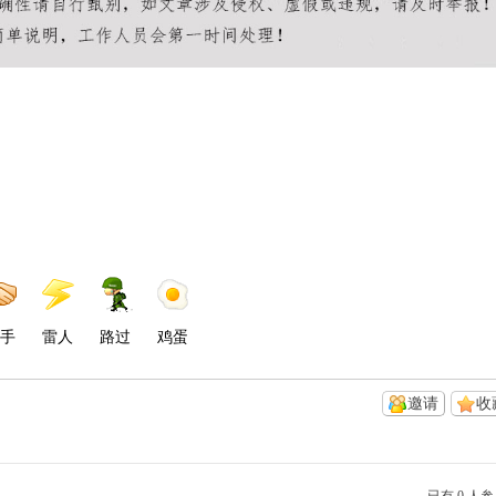
手
雷人
路过
鸡蛋
邀请
收