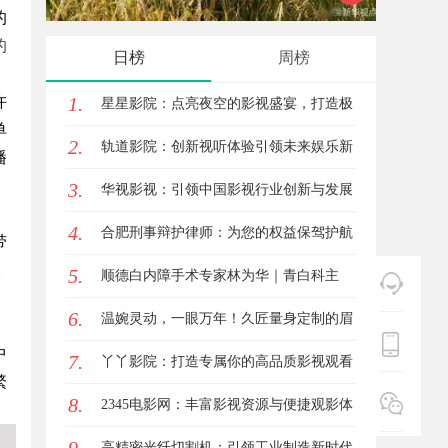
的
略利器解析
险
的
日榜
周榜
许
1.
星星影院：点亮夜空的影视盛宴，打造极
单
2.
致观影体验
轨道影院：创新视听体验引领未来娱乐新
播
3.
潮流
华视影视：引领中国影视行业创新与发展
4.
的旗舰力量
合肥刑事辩护律师：为您的权益保驾护航
带
。
5.
顺德白内障手术专家林为华｜青白科主
6.
任，白内障手术资深医生
温婉灵动，一眼万年！久匠量身定制的眉
中
7.
眼唇，才是你整张脸的点睛之笔！淡颜系
丫丫影院：打造专属你的高品质影视观看
繁
8.
女生的气质加分项
体验
2345电影网：丰富影视资源与便捷观影体
验的最佳选择
高精密光纤切割机：引领工业制造新时代