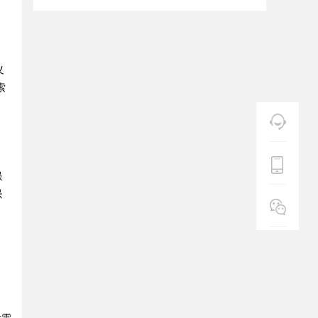
义
索
强
强
。