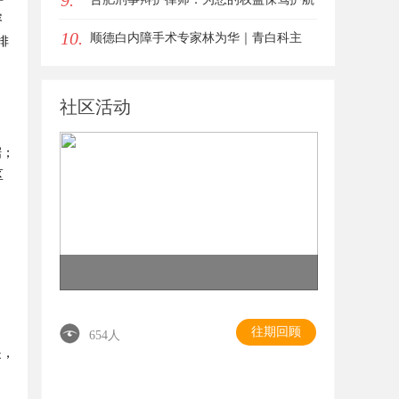
9.
容
10.
顺德白内障手术专家林为华｜青白科主
排
任，白内障手术资深医生
社区活动
据；
区
往期回顾
654人
是，