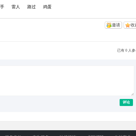
手
雷人
路过
鸡蛋
邀请
收
已有 0 人
评论