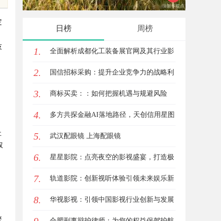
着哪些行业秘诀？
前景全面解析
定
日榜
周榜
技
1.
全面解析成都化工装备展官网及其行业影
2.
响力
国信招标采购：提升企业竞争力的战略利
3.
器解析
商标买卖：：如何把握机遇与规避风险
4.
多方共探金融AI落地路径，天创信用星图
址
5.
AI助力产业金融智能升级
武汉配眼镜 上海配眼镜
权
6.
星星影院：点亮夜空的影视盛宴，打造极
7.
致观影体验
轨道影院：创新视听体验引领未来娱乐新
8.
潮流
华视影视：引领中国影视行业创新与发展
擎
的旗舰力量
合肥刑事辩护律师：为您的权益保驾护航