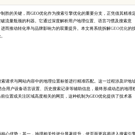
究竟藏
制胜的关键，而GEO优化作为搜索引擎优化的重要分支，正凭借其精准
突破流量瓶颈的利器。它通过深度解析用户地理位置、语言习惯及搜索意
，进而推动转化率与品牌影响力的双重提升。本文将系统拆解
GEO优化
的
论。
搜索请求与网站内容中的地理位置标签进行精准匹配。这一过程涉及IP地
同时结合用户设备语言设置、历史搜索记录等辅助信息，最终形成动态的地理
前位置或关注区域高度相关的网页，这种机制为GEO优化提供了技术基
项核心优势：其一，地理相关性评分显著提升，使页面更容易进入搜索引