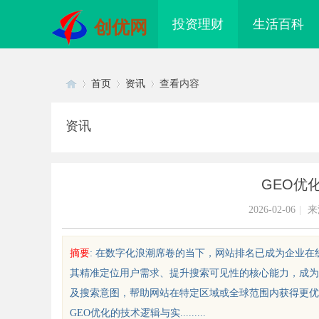
投资理财
生活百科
创优网
首页
资讯
查看内容
资讯
Di
›
›
›
GEO优
2026-02-06
|
来
摘要
: 在数字化浪潮席卷的当下，网站排名已成为企业
其精准定位用户需求、提升搜索可见性的核心能力，成为
sc
及搜索意图，帮助网站在特定区域或全球范围内获得更优
GEO优化的技术逻辑与实.........
镜
开店最怕“搜不到”为什么隔壁店铺没