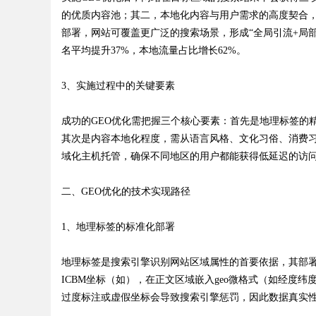
的优质内容池；其二，本地化内容与用户需求的高度契合
部署，网站可覆盖更广泛的搜索场景，形成“全局引流+局
名平均提升37%，本地流量占比增长62%。
Bo
3、实施过程中的关键要素
成功的GEO优化需把握三个核心要素：首先是地理标签的精准性，包括
其次是内容本地化程度，需从语言风格、文化习俗、消费习
域化主机托管，确保不同地区的用户都能获得低延迟的访问
二、GEO优化的技术实现路径
ar
1、地理标签的标准化部署
地理标签是搜索引擎识别网站区域属性的首要依据，其部署需
ICBM坐标（如
），在正文区域嵌入geo微格式（如
经度纬
过度标注或虚假坐标会导致搜索引擎惩罚，因此数据真实