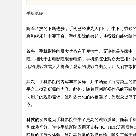
解析
现状全面解析
手机影院
随着科技的不断进步，手机已经成为人们生活中不可或缺
息和娱乐的主要平台。手机影院的兴起，使得我们能够随
uz
首先，手机影院的最大优势在于便捷性。无论你是在家中
院。相比于去电影院观看电影，手机影院让观众无需排队
地的观影方式大大提高了观众的观影自由度，让人们在繁
其次，手机影院的内容丰富多样，几乎涵盖了所有类型的
平台上找到所需的内容。此外，随着原创影视作品的不断
同用户的观影需求。这种多元化的内容选择，为观众提供
点。
!
科技的发展也为手机影院带来了更高的观影质量。随着手
和优质音效。许多手机影院应用还支持4K、HDR等画质
院般的沉浸式体验。这种高质量的观影体验，吸引了越来