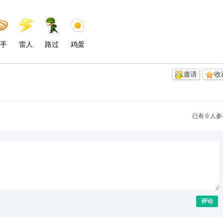
手
雷人
路过
鸡蛋
邀请
收
已有 0 人
评论