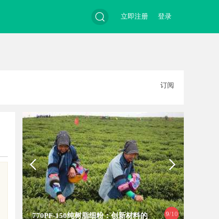
立即注册
登录
搜
订阅
索
9
/10
770PF-150纯树脂细粉：创新材料的
深入探