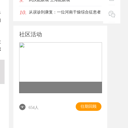
9.
10.
从误诊到康复：一位河南干燥综合征患者
手
网
的艰辛求医路
社区活动
技
我
往期回顾
654人