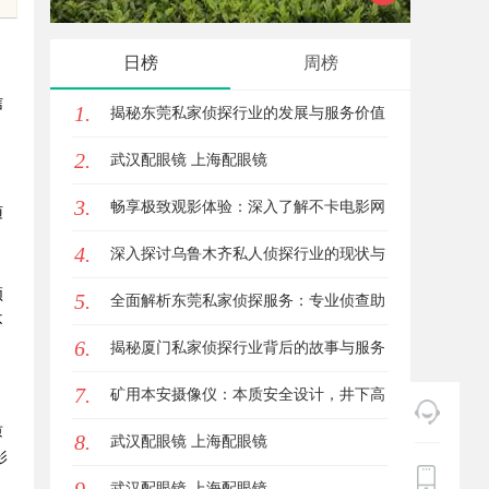
未来
平台的
日榜
周榜
信
1.
揭秘东莞私家侦探行业的发展与服务价值
2.
武汉配眼镜 上海配眼镜
3.
畅享极致观影体验：深入了解不卡电影网
随
4.
的独特优势与使用指南
深入探讨乌鲁木齐私人侦探行业的现状与
频
5.
发展趋势
全面解析东莞私家侦探服务：专业侦查助
不
6.
您解决各种疑难问题
揭秘厦门私家侦探行业背后的故事与服务
7.
价值
矿用本安摄像仪：本质安全设计，井下高
质
8.
危区域放心用
武汉配眼镜 上海配眼镜
影
武汉配眼镜 上海配眼镜